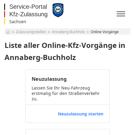
Sachsen
Baden-Württemberg
Zulassungsstellen
Annaberg-Buchholz
Online Vorgänge
Bayern
Berlin
Liste aller Online-Kfz-Vorgänge in
Brandenburg
Bremen
Annaberg-Buchholz
Hamburg
Hessen
Mecklenburg-
Neuzulassung
Vorpommern
Niedersachsen
Nordrhein-Westfalen
Lassen Sie Ihr Neu-Fahrzeug
erstmalig für den Straßenverkehr
Rheinland-Pfalz
zu.
Saarland
Sachsen
Neuzulassung starten
Sachsen-Anhalt
Schleswig-Holstein
Thüringen